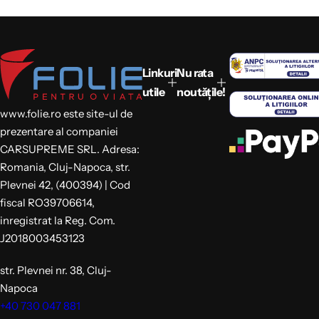
Linkuri
Nu rata
utile
noutățile!
www.folie.ro este site-ul de
prezentare al companiei
CARSUPREME SRL. Adresa:
Romania, Cluj-Napoca, str.
Plevnei 42, (400394) | Cod
fiscal RO39706614,
inregistrat la Reg. Com.
J2018003453123
str. Plevnei nr. 38, Cluj-
Napoca
+40 730 047 881