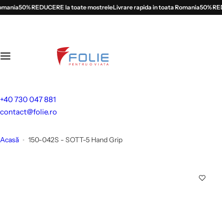
S
mania
50% REDUCERE la toate mostrele
Livrare rapida in toata Romania
50% REDU
a
l
t
l
a
c
o
+40 730 047 881
n
contact@folie.ro
ț
i
Acasă
150-042S - SOTT-5 Hand Grip
n
u
t