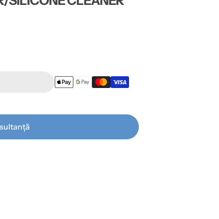
R/SILICONE CLEANER
sultanță