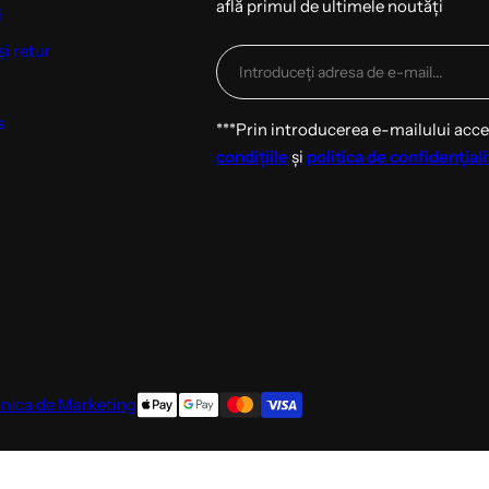
află primul de ultimele noutăți
i
și retur
s
***Prin introducerea e-mailului acc
condițiile
și
politica de confidențiali
inica de Marketing