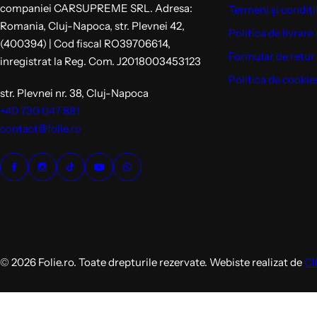
companiei CARSUPREME SRL. Adresa:
Termeni și condiți
Romania, Cluj-Napoca, str. Plevnei 42,
Politica de livrare 
(400394) | Cod fiscal RO39706614,
Formular de retur
inregistrat la Reg. Com. J2018003453123
Politica de cookie
str. Plevnei nr. 38, Cluj-Napoca
+40 730 047 881
contact@folie.ro
© 2026 Folie.ro. Toate drepturile rezervate. Webiste realizat de
Cl