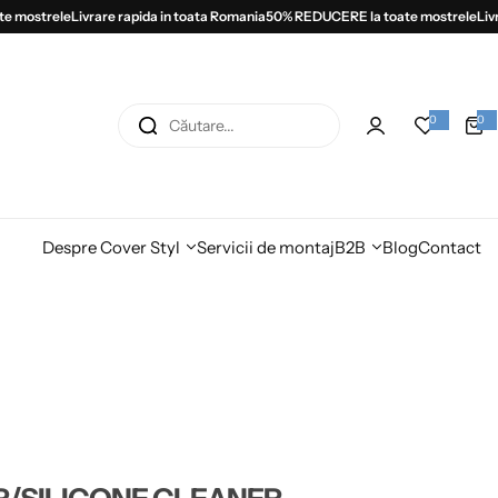
mostrele
Livrare rapida in toata Romania
50% REDUCERE la toate mostrele
Livra
C
0
0
0
a
ă
r
t
i
u
c
o
t
l
e
a
Despre Cover Styl
Servicii de montaj
B2B
Blog
Contact
r
e
.
.
.