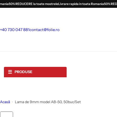
S
ania
50% REDUCERE la toate mostrele
Livrare rapida in toata Romania
50% REDUC
a
l
t
l
+40 730 047 881
contact@folie.ro
a
c
o
n
ț
i
☰
PRODUSE
n
u
t
Acasă
Lama de 9mm model AB-50, 50buc/Set