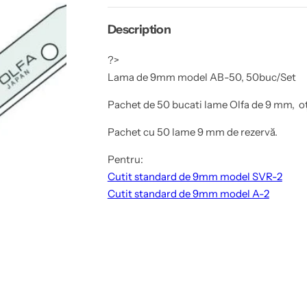
g
a
r
m
u
Description
a
L
d
a
e
m
?>
9
a
m
d
Lama de 9mm model AB-50, 50buc/Set
m
e
m
9
o
m
Pachet de 50 bucati lame Olfa de 9 mm, oțe
d
m
e
m
Pachet cu 50 lame 9 mm de rezervă.
l
o
A
d
B
e
Pentru:
-
l
5
A
Cutit standard de 9mm model SVR-2
0
B
Cutit standard de 9mm model A-2
,
-
5
5
0
0
b
,
u
5
c
0
/
b
S
u
e
c
t
/
S
e