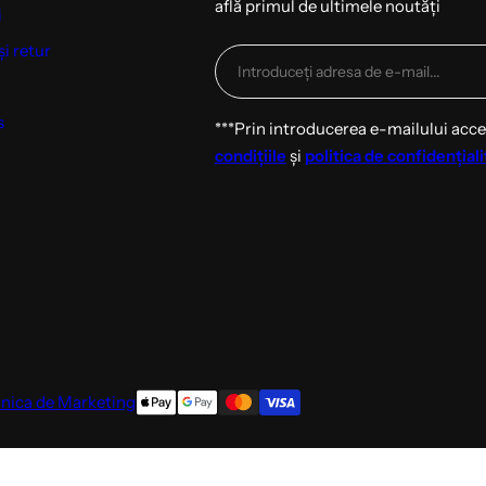
află primul de ultimele noutăți
i
și retur
s
***Prin introducerea e-mailului acc
condițiile
și
politica de confidențiali
inica de Marketing