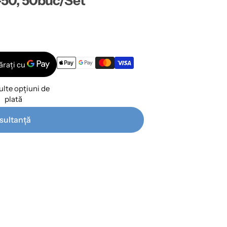
50, 50buc/Set
lte opțiuni de
plată
sultanță