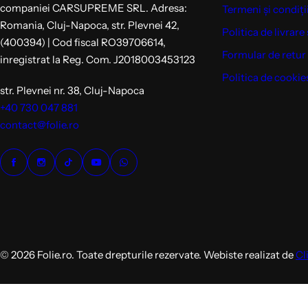
companiei CARSUPREME SRL. Adresa:
Termeni și condiți
Romania, Cluj-Napoca, str. Plevnei 42,
Politica de livrare 
(400394) | Cod fiscal RO39706614,
Formular de retur
inregistrat la Reg. Com. J2018003453123
Politica de cookie
str. Plevnei nr. 38, Cluj-Napoca
+40 730 047 881
contact@folie.ro
© 2026 Folie.ro. Toate drepturile rezervate. Webiste realizat de
Cl