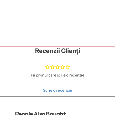
t
Recenzii Clienți
Fii primul care scrie o recenzie
Scrie o recenzie
People Also Bought