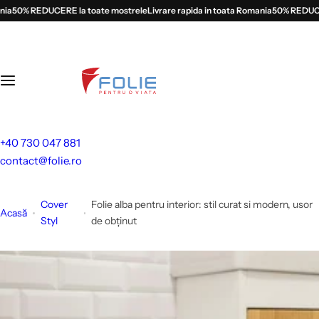
S
% REDUCERE la toate mostrele
Livrare rapida in toata Romania
50% REDUCERE la
a
l
t
l
a
c
o
+40 730 047 881
n
contact@folie.ro
ț
i
n
Cover
Folie alba pentru interior: stil curat si modern, usor
Acasă
Styl
de obținut
u
t