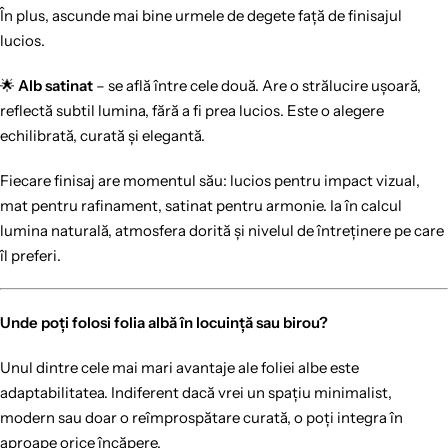
În plus, ascunde mai bine urmele de degete față de finisajul
lucios.
🌟
Alb satinat
– se află între cele două. Are o strălucire ușoară,
reflectă subtil lumina, fără a fi prea lucios. Este o alegere
echilibrată, curată și elegantă.
Fiecare finisaj are momentul său: lucios pentru impact vizual,
mat pentru rafinament, satinat pentru armonie. Ia în calcul
lumina naturală, atmosfera dorită și nivelul de întreținere pe care
îl preferi.
Unde poți folosi folia albă în locuință sau birou?
Unul dintre cele mai mari avantaje ale foliei albe este
adaptabilitatea. Indiferent dacă vrei un spațiu minimalist,
modern sau doar o reîmprospătare curată, o poți integra în
aproape orice încăpere.