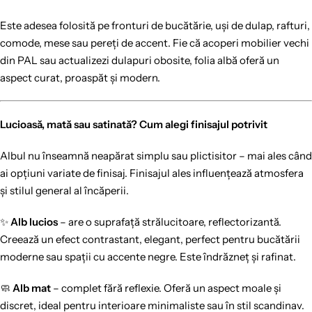
Este adesea folosită pe fronturi de bucătărie, uși de dulap, rafturi,
comode, mese sau pereți de accent. Fie că acoperi mobilier vechi
din PAL sau actualizezi dulapuri obosite, folia albă oferă un
aspect curat, proaspăt și modern.
Lucioasă, mată sau satinată? Cum alegi finisajul potrivit
Albul nu înseamnă neapărat simplu sau plictisitor – mai ales când
ai opțiuni variate de finisaj. Finisajul ales influențează atmosfera
și stilul general al încăperii.
✨
Alb lucios
– are o suprafață strălucitoare, reflectorizantă.
Creează un efect contrastant, elegant, perfect pentru bucătării
moderne sau spații cu accente negre. Este îndrăzneț și rafinat.
🧼
Alb mat
– complet fără reflexie. Oferă un aspect moale și
discret, ideal pentru interioare minimaliste sau în stil scandinav.