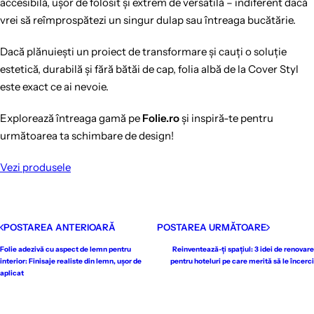
accesibilă, ușor de folosit și extrem de versatilă – indiferent dacă
vrei să reîmprospătezi un singur dulap sau întreaga bucătărie.
Dacă plănuiești un proiect de transformare și cauți o soluție
estetică, durabilă și fără bătăi de cap, folia albă de la Cover Styl
este exact ce ai nevoie.
Explorează întreaga gamă pe
Folie.ro
și inspiră-te pentru
următoarea ta schimbare de design!
Vezi produsele
POSTAREA ANTERIOARĂ
POSTAREA URMĂTOARE
Folie adezivă cu aspect de lemn pentru
Reinventează-ți spațiul: 3 idei de renovare
interior: Finisaje realiste din lemn, ușor de
pentru hoteluri pe care merită să le încerci
aplicat