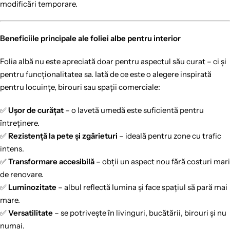
modificări temporare.
Beneficiile principale ale foliei albe pentru interior
Folia albă nu este apreciată doar pentru aspectul său curat – ci și
pentru funcționalitatea sa. Iată de ce este o alegere inspirată
pentru locuințe, birouri sau spații comerciale:
✅
Ușor de curățat
– o lavetă umedă este suficientă pentru
întreținere.
✅
Rezistență la pete și zgârieturi
– ideală pentru zone cu trafic
intens.
✅
Transformare accesibilă
– obții un aspect nou fără costuri mari
de renovare.
✅
Luminozitate
– albul reflectă lumina și face spațiul să pară mai
mare.
✅
Versatilitate
– se potrivește în livinguri, bucătării, birouri și nu
numai.