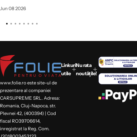
Jun 08 2026
Linkuri
Nu rata
utile
noutățile!
www.folie.ro este site-ul de
prezentare al companiei
CARSUPREME SRL. Adresa:
Romania, Cluj-Napoca, str.
Plevnei 42, (400394) | Cod
fiscal RO39706614,
inregistrat la Reg. Com.
J2018003453123