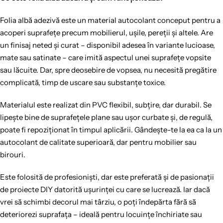
Folia albă adezivă este un material autocolant conceput pentru a
acoperi suprafețe precum mobilierul, ușile, pereții și altele. Are
un finisaj neted și curat – disponibil adesea în variante lucioase,
mate sau satinate – care imită aspectul unei suprafețe vopsite
sau lăcuite. Dar, spre deosebire de vopsea, nu necesită pregătire
complicată, timp de uscare sau substanțe toxice.
Materialul este realizat din PVC flexibil, subțire, dar durabil. Se
lipește bine de suprafețele plane sau ușor curbate și, de regulă,
poate fi repoziționat în timpul aplicării. Gândește-te la ea ca la un
autocolant de calitate superioară, dar pentru mobilier sau
birouri.
Este folosită de profesioniști, dar este preferată și de pasionații
de proiecte DIY datorită ușurinței cu care se lucrează. Iar dacă
vrei să schimbi decorul mai târziu, o poți îndepărta fără să
deteriorezi suprafața – ideală pentru locuințe închiriate sau