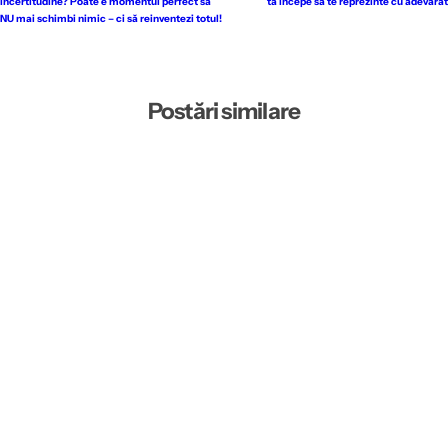
incertitudine? Poate e momentul perfect să
ta începe să te reprezinte cu adevărat
NU mai schimbi nimic – ci să reinventezi totul!
Postări similare