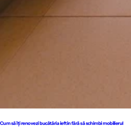
Cum să îți renovezi bucătăria ieftin fără să schimbi mobilierul