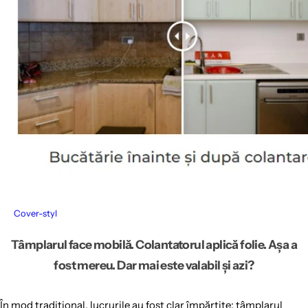
Cover-styl
Tâmplarul face mobilă. Colantatorul aplică folie. Așa a
fost mereu. Dar mai este valabil și azi?
În mod tradițional, lucrurile au fost clar împărțite: tâmplarul