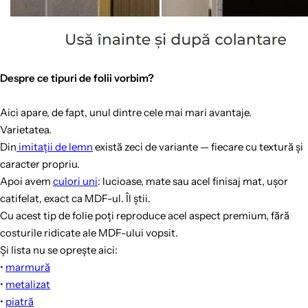
Despre ce tipuri de folii vorbim?
Aici apare, de fapt, unul dintre cele mai mari avantaje.
Varietatea.
Din
imitații de lemn
există zeci de variante — fiecare cu textură și
caracter propriu.
Apoi avem
culori uni
: lucioase, mate sau acel finisaj mat, ușor
catifelat, exact ca MDF-ul. Îl știi.
Cu acest tip de folie poți reproduce acel aspect premium, fără
costurile ridicate ale MDF-ului vopsit.
Și lista nu se oprește aici:
•
marmură
•
metalizat
•
piatră