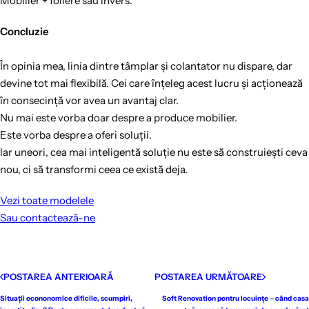
Mobilier + foliere sau invers.
Concluzie
În opinia mea, linia dintre tâmplar și colantator nu dispare, dar
devine tot mai flexibilă. Cei care înțeleg acest lucru și acționează
în consecință vor avea un avantaj clar.
Nu mai este vorba doar despre a produce mobilier.
Este vorba despre a oferi soluții.
Iar uneori, cea mai inteligentă soluție nu este să construiești ceva
nou, ci să transformi ceea ce există deja.
Vezi toate modelele
Sau contactează-ne
POSTAREA ANTERIOARĂ
POSTAREA URMĂTOARE
Situații econonomice dificile, scumpiri,
Soft Renovation pentru locuințe – când casa