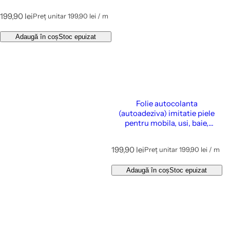
latime - Cover Styl Togo White
P
199,90 lei
Preț unitar
199,90 lei
/
m
Leather
p
r
e
e
Adaugă în coș
Stoc epuizat
ț
î
n
t
r
e
g
Folie autocolanta
(autoadeziva) imitatie piele
pentru mobila, usi, baie,
bucatarie, pereti, etc., 122 cm
latime - Cover Styl Coal Black
P
199,90 lei
Preț unitar
199,90 lei
/
m
p
r
e
e
Adaugă în coș
Stoc epuizat
ț
î
n
t
r
e