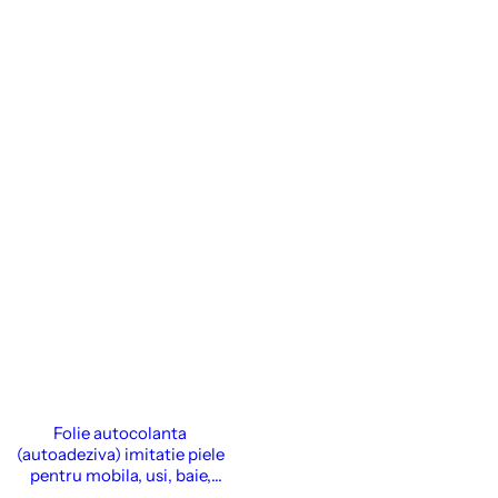
Folie autocolanta
(autoadeziva) imitatie piele
pentru mobila, usi, baie,
bucatarie, pereti, etc., 122 cm