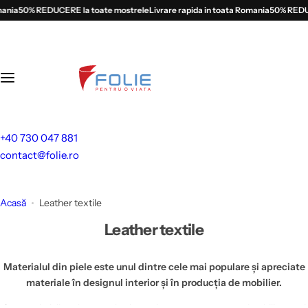
S
a
50% REDUCERE la toate mostrele
Livrare rapida in toata Romania
50% REDUCERE
a
l
t
l
a
c
o
+40 730 047 881
n
contact@folie.ro
ț
i
n
Acasă
Leather textile
u
Leather textile
t
Materialul din piele este unul dintre cele mai populare și apreciate
materiale în designul interior și în producția de mobilier.
Caracteristicile sale naturale și estetice, precum textura, durabilitatea și