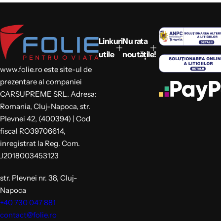
t
r
e
g
Linkuri
Nu rata
utile
noutățile!
www.folie.ro este site-ul de
prezentare al companiei
CARSUPREME SRL. Adresa:
Romania, Cluj-Napoca, str.
Plevnei 42, (400394) | Cod
fiscal RO39706614,
inregistrat la Reg. Com.
J2018003453123
str. Plevnei nr. 38, Cluj-
Napoca
+40 730 047 881
contact@folie.ro