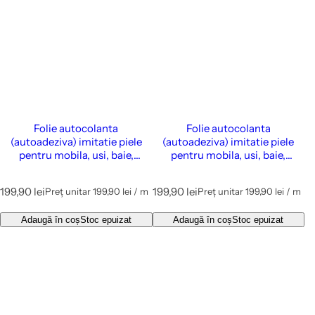
Folie autocolanta
Folie autocolanta
(autoadeziva) imitatie piele
(autoadeziva) imitatie piele
pentru mobila, usi, baie,
pentru mobila, usi, baie,
bucatarie, pereti, etc., 122 cm
bucatarie, pereti, etc., 122 cm
latime - Cover Styl Cashmere
latime - Cover Styl Grigio
P
P
199,90 lei
199,90 lei
Preț unitar
199,90 lei
/
m
Preț unitar
199,90 lei
/
m
p
p
r
r
e
e
e
e
Adaugă în coș
Stoc epuizat
Adaugă în coș
Stoc epuizat
ț
ț
î
î
n
n
t
t
r
r
e
e
g
g