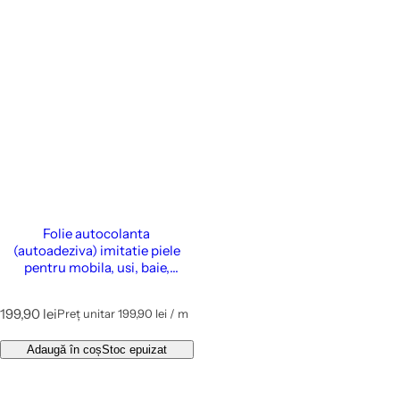
Folie autocolanta
(autoadeziva) imitatie piele
pentru mobila, usi, baie,
bucatarie, pereti, etc., 122 cm
latime - Cover Styl Truffle
P
199,90 lei
Preț unitar
199,90 lei
/
m
p
r
e
e
Adaugă în coș
Stoc epuizat
ț
î
n