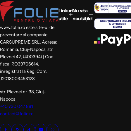
n
e
n
e
z
g
z
g
Linkuri
Nu rata
a
a
utile
noutățile!
r
r
e
e
www.folie.ro este site-ul de
prezentare al companiei
CARSUPREME SRL. Adresa:
Romania, Cluj-Napoca, str.
Plevnei 42, (400394) | Cod
fiscal RO39706614,
inregistrat la Reg. Com.
J2018003453123
str. Plevnei nr. 38, Cluj-
Napoca
+40 730 047 881
contact@folie.ro