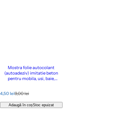
Mostra folie autocolant
(autoadeziv) imitatie beton
pentru mobila, usi, baie,
bucatarie, pereti, etc., 14 x 20
cm - Cover Styl’ Raw Grey
P
P
4,50 lei
9,00 lei
r
r
e
e
Adaugă în coș
Stoc epuizat
ț
ț
d
î
e
n
v
t