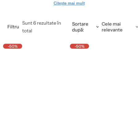
Citește mai mult
de străzile aglomerate, diversitatea culturală și subculturile urbane
Niciodată nu a fost mai ușor să-ți transpui ideile în realitate.
Sunt 6 rezultate în
Sortare
Cele mai
Filtru
după:
relevante
Alege dintre sutele de modele și bucură-te de noul look!
total
-50%
-50%