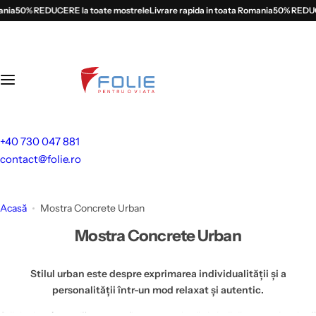
S
50% REDUCERE la toate mostrele
Livrare rapida in toata Romania
50% REDUCERE 
a
l
t
l
a
c
o
+40 730 047 881
n
contact@folie.ro
ț
i
n
Acasă
Mostra Concrete Urban
u
Mostra Concrete Urban
t
Stilul urban este despre exprimarea individualității și a
personalității într-un mod relaxat și autentic.
Stilul urban în modă este o reflectare a culturii și vieții din orașe, inspirată