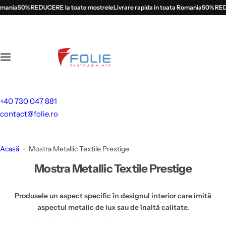
S
ania
50% REDUCERE la toate mostrele
Livrare rapida in toata Romania
50% REDUC
a
l
t
l
a
c
o
+40 730 047 881
n
contact@folie.ro
ț
i
n
Acasă
Mostra Metallic Textile Prestige
u
Mostra Metallic Textile Prestige
t
Produsele un aspect specific în designul interior care imită
aspectul metalic de lux sau de înaltă calitate.
Această temă poate fi obținută folosind o varietate de materiale și