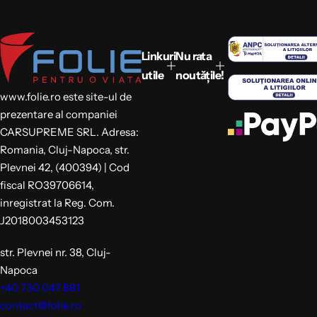
v
t
â
r
n
e
z
g
Linkuri
Nu rata
a
utile
noutățile!
r
e
www.folie.ro este site-ul de
prezentare al companiei
CARSUPREME SRL. Adresa:
Romania, Cluj-Napoca, str.
Plevnei 42, (400394) | Cod
fiscal RO39706614,
inregistrat la Reg. Com.
J2018003453123
str. Plevnei nr. 38, Cluj-
Napoca
+40 730 047 881
contact@folie.ro