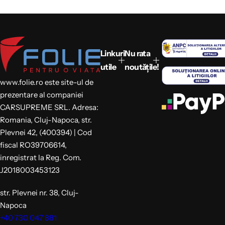
Linkuri
Nu rata
utile
noutățile!
www.folie.ro este site-ul de
prezentare al companiei
CARSUPREME SRL. Adresa:
Romania, Cluj-Napoca, str.
Plevnei 42, (400394) | Cod
fiscal RO39706614,
inregistrat la Reg. Com.
J2018003453123
str. Plevnei nr. 38, Cluj-
Napoca
+40 730 047 881