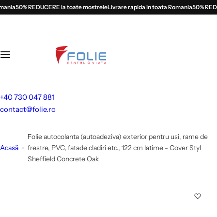
S
ania
50% REDUCERE la toate mostrele
Livrare rapida in toata Romania
50% REDUCE
a
l
t
l
a
c
o
+40 730 047 881
n
contact@folie.ro
ț
i
Folie autocolanta (autoadeziva) exterior pentru usi, rame de
n
Acasă
frestre, PVC, fatade cladiri etc., 122 cm latime - Cover Styl
u
Sheffield Concrete Oak
t