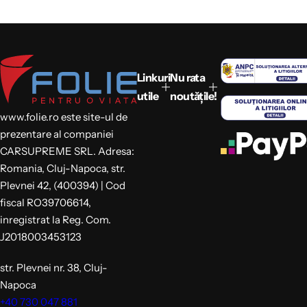
Linkuri
Nu rata
utile
noutățile!
www.folie.ro este site-ul de
prezentare al companiei
CARSUPREME SRL. Adresa:
Romania, Cluj-Napoca, str.
Plevnei 42, (400394) | Cod
fiscal RO39706614,
inregistrat la Reg. Com.
J2018003453123
str. Plevnei nr. 38, Cluj-
Napoca
+40 730 047 881