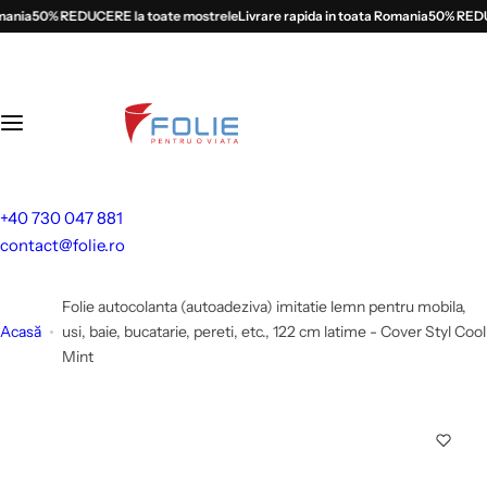
S
nia
50% REDUCERE la toate mostrele
Livrare rapida in toata Romania
50% REDUCE
a
l
t
l
a
c
o
+40 730 047 881
n
contact@folie.ro
ț
i
Folie autocolanta (autoadeziva) imitatie lemn pentru mobila,
n
Acasă
usi, baie, bucatarie, pereti, etc., 122 cm latime - Cover Styl Cool
u
Mint
t