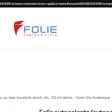
RE la toate mostrele
Livrare rapida in toata Romania
50% REDUCERE la toate m
 usi, baie, bucatarie, pereti, etc., 122 cm latime - Cover Styl Arabesque