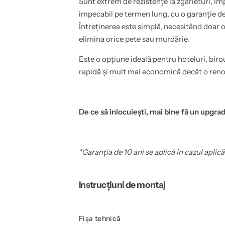
Sunt extrem de rezistențe la zgârieturi, i
,
r
impecabil pe termen lung, cu o garanție de
p
i
e
e
Întreținerea este simplă, necesitând doar 
r
,
e
p
elimina orice pete sau murdărie.
t
e
i
r
Este o opțiune ideală pentru hoteluri, biro
,
e
e
t
rapidă și mult mai economică decât o ren
t
i
c
,
.
e
,
t
1
c
De ce să inlocuiești, mai bine fă un upgrad
2
.
2
,
c
1
m
2
l
2
a
c
*Garanția de 10 ani se aplică în cazul aplică
t
m
i
l
m
a
e
t
Instrucțiuni de montaj
-
i
C
m
o
e
v
-
e
C
Fișa tehnică
r
o