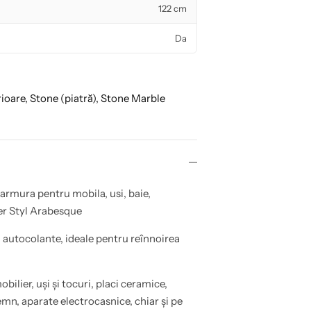
122 cm
Da
rioare,
Stone (piatră),
Stone Marble
armura pentru mobila, usi, baie,
ver Styl Arabesque
i autocolante, ideale pentru reînnoirea
obilier, uși și tocuri, placi ceramice,
n, aparate electrocasnice, chiar și pe