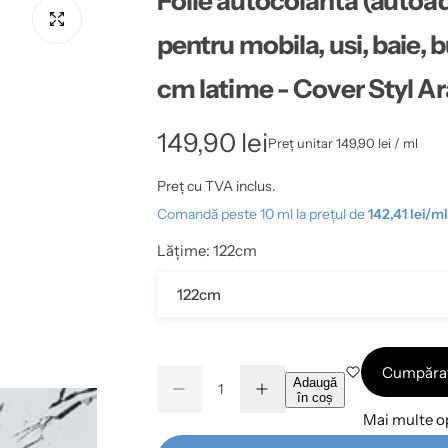
Folie autocolanta (autoa
pentru mobila, usi, baie, b
cm latime - Cover Styl A
P
149,90 lei
Preț unitar
149,90 lei
/
p
r
e
Preț cu TVA inclus.
Comandă peste 10 ml la prețul de
142,41 lei/ml
e
Lățime:
122cm
ț
122cm
î
n
C
Adaugă
D
M
t
C
în coș
a
e
ă
Mai multe op
a
n
c
r
r
i