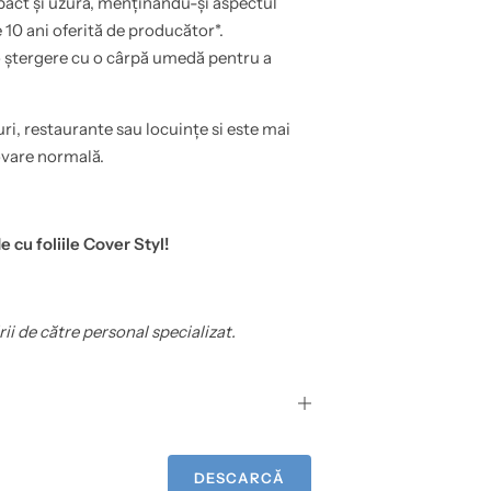
mpact și uzură, menținându-și aspectul
 10 ani oferită de producător*.
o ștergere cu o cârpă umedă pentru a
uri, restaurante sau locuințe si este mai
ovare normală.
e cu foliile Cover Styl!
rii de către personal specializat.
DESCARCĂ