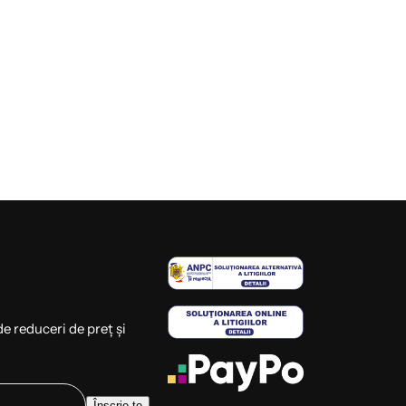
de reduceri de preț și
E
Înscrie-te