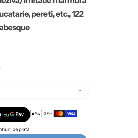
deziva) imitatie marmura
ucatarie, pereti, etc., 122
rabesque
.
țiuni de plată