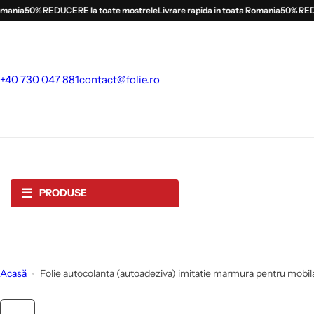
S
nia
50% REDUCERE la toate mostrele
Livrare rapida in toata Romania
50% REDUCE
a
l
t
l
+40 730 047 881
contact@folie.ro
a
c
o
n
ț
i
☰
PRODUSE
n
u
t
Acasă
Folie autocolanta (autoadeziva) imitatie marmura pentru mobila,