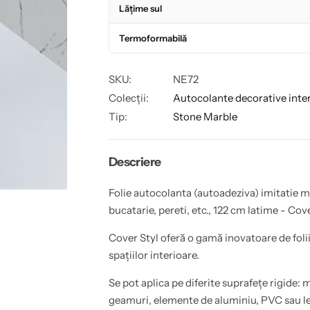
a
a
Lățime sul
(
n
a
t
u
a
Termoformabilă
t
(
o
a
a
u
SKU:
NE72
d
t
e
o
Colecții:
Autocolante decorative inte
z
a
i
d
Tip:
Stone Marble
v
e
a
z
)
i
i
v
Descriere
m
a
i
)
t
i
Folie autocolanta (autoadeziva) imitatie m
a
m
t
i
bucatarie, pereti, etc., 122 cm latime - Co
i
t
e
a
m
t
Cover Styl oferă o gamă inovatoare de foli
a
i
spațiilor interioare.
r
e
m
m
u
a
Se pot aplica pe diferite suprafețe rigide: m
r
r
a
m
geamuri, elemente de aluminiu, PVC sau lem
p
u