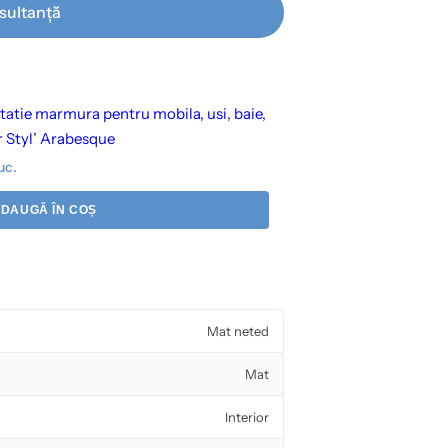
sultanță
tatie marmura pentru mobila, usi, baie,
er Styl’ Arabesque
uc.
DAUGĂ ÎN COȘ
Mat neted
Mat
Interior