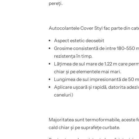
pereți.
e
r
n
a
t
p
r
e
u
n
m
t
Autocolantele Cover Styl fac parte din cate
o
r
b
u
Aspect estetic deosebit
i
m
l
o
Grosime consistentă de intre 180-550 mi
a
b
,
i
rezistența în timp.
u
l
Lățimea de sul mare de 1.22 m care perm
s
a
i
,
chiar și pe elementele mai mari.
,
u
b
s
Lungimea de sul impresionantă de 50 m c
a
i
Aplicare ușoară și rapidă, datorita adezi
i
,
e
b
caneluri)
,
a
b
i
u
e
c
,
a
b
Majoritatea sunt termoformabile, aceste foli
t
u
a
c
cald chiar și pe suprafețe curbate.
r
a
i
t
e
a