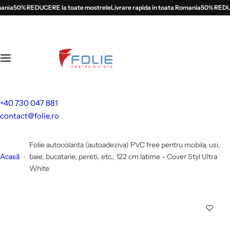
S
nia
50% REDUCERE la toate mostrele
Livrare rapida in toata Romania
50% REDUCER
a
l
t
l
a
c
o
+40 730 047 881
n
contact@folie.ro
ț
i
Folie autocolanta (autoadeziva) PVC free pentru mobila, usi,
n
Acasă
baie, bucatarie, pereti, etc., 122 cm latime - Cover Styl Ultra
u
White
t