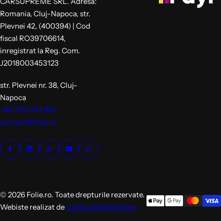
CARSUPREME SRL. Adresa:
Romania, Cluj-Napoca, str.
Plevnei 42, (400394) | Cod
fiscal RO39706614,
inregistrat la Reg. Com.
J2018003453123
str. Plevnei nr. 38, Cluj-
Napoca
+40 730 047 881
contact@folie.ro
© 2026 Folie.ro. Toate drepturile rezervate.
Webiste realizat de
Clinica de Marketing