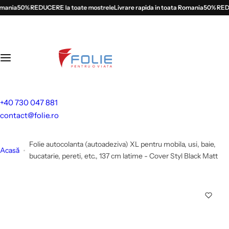
S
mania
50% REDUCERE la toate mostrele
Livrare rapida in toata Romania
50% REDUC
a
l
t
l
a
c
o
+40 730 047 881
n
contact@folie.ro
ț
i
Folie autocolanta (autoadeziva) XL pentru mobila, usi, baie,
n
Acasă
bucatarie, pereti, etc., 137 cm latime - Cover Styl Black Matt
u
t