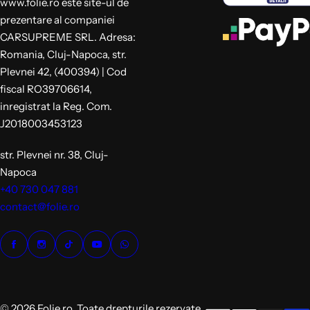
www.folie.ro este site-ul de
prezentare al companiei
CARSUPREME SRL. Adresa:
Romania, Cluj-Napoca, str.
Plevnei 42, (400394) | Cod
fiscal RO39706614,
inregistrat la Reg. Com.
J2018003453123
str. Plevnei nr. 38, Cluj-
Napoca
+40 730 047 881
contact@folie.ro
© 2026 Folie.ro. Toate drepturile rezervate.