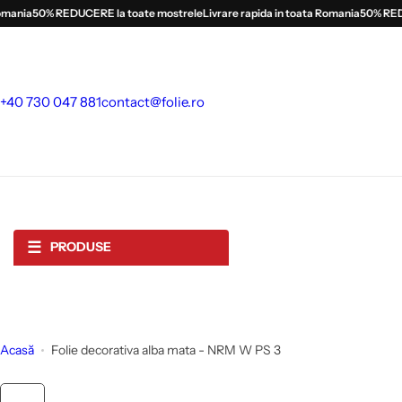
S
ania
50% REDUCERE la toate mostrele
Livrare rapida in toata Romania
50% REDUC
a
l
t
l
+40 730 047 881
contact@folie.ro
a
c
o
n
ț
i
☰
PRODUSE
n
u
t
Acasă
Folie decorativa alba mata - NRM W PS 3