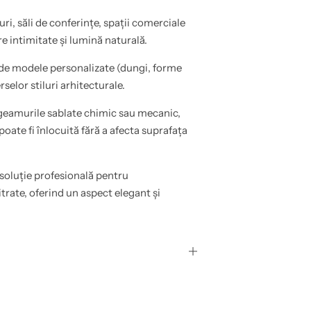
uri, săli de conferințe, spații comerciale
re intimitate și lumină naturală.
de modele personalizate (dungi, forme
selor stiluri arhitecturale.
eamurile sablate chimic sau mecanic,
poate fi înlocuită fără a afecta suprafața
soluție profesională pentru
trate, oferind un aspect elegant și