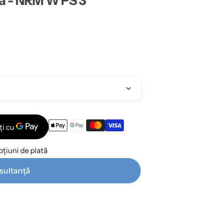
ta - NRM W PS 3
țiuni de plată
sultanță