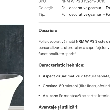
g
SKU:
NRM W PS 3 152cm-0010
t
e
t
a
i
t
Colecții:
Folii decorative geamuri - Fol
e
t
e
y
a
Tip:
Folii decorative geamuri - Fol
f
p
o
e
r
n
F
t
Descriere
o
r
l
u
i
F
Folia decorativă mată
NRM W PS 3
este o 
e
o
d
l
personalizarea și protejarea suprafețelor vi
e
i
funcționalitate sporită.
c
e
o
d
r
e
Caracteristici tehnice:
a
c
t
o
i
r
Aspect vizual:
mat, cu o textură sablată
v
a
a
t
a
i
Grosime:
50 microni (fără liner), oferind
l
v
b
a
a
a
Aplicare:
Se montează pe partea interio
m
l
a
b
t
a
Avantaje și utilizări:
a
m