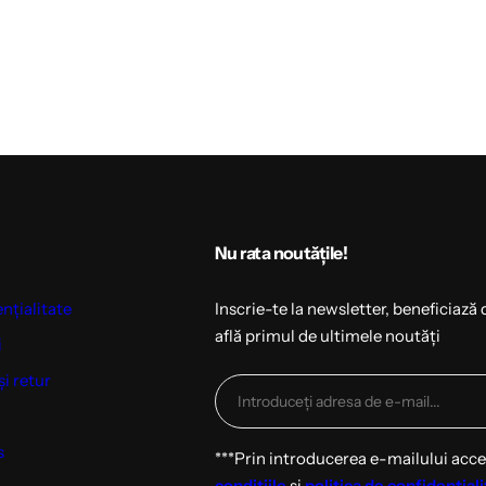
Nu rata noutățile!
ențialitate
Inscrie-te la newsletter, beneficiază 
află primul de ultimele noutăți
i
și retur
s
***Prin introducerea e-mailului acc
condițiile
și
politica de confidențiali