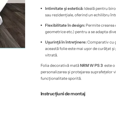
-
a
N
t
Intimitate și estetică:
Ideală pentru biro
R
a
sau rezidențiale, oferind un echilibru înt
M
-
W
N
P
R
Flexibilitate în design:
Permite crearea 
S
M
3
W
geometrice etc.) pentru a se adapta diver
P
S
Ușurință în întreținere:
Comparativ cu g
3
această folie este mai ușor de curățat și 
vitrată.
Folia decorativă mată
NRM W PS 3
este o 
personalizarea și protejarea suprafețelor vi
funcționalitate sporită.
Instrucțiuni de montaj