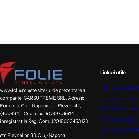
Linkuri utile
Politica de confid
www.folie.ro este site-ul de prezentare al
companiei CARSUPREME SRL. Adresa:
Termeni și condiți
Romania, Cluj-Napoca, str. Plevnei 42,
Politica de livrare 
(400394) | Cod fiscal RO39706614,
Formular de retur
inregistrat la Reg. Com. J2018003453123
Politica de cookie
str. Plevnei nr. 38, Cluj-Napoca