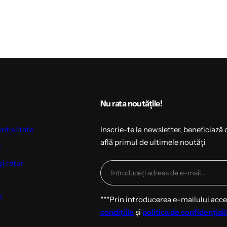
Nu rata noutățile!
ențialitate
Inscrie-te la newsletter, beneficiază 
află primul de ultimele noutăți
i
și retur
s
***Prin introducerea e-mailului acc
condițiile
și
politica de confidențiali