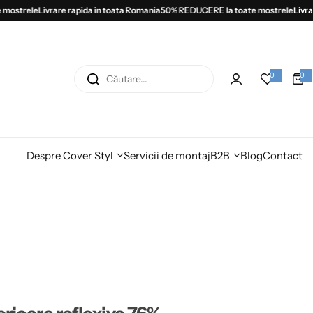
strele
Livrare rapida in toata Romania
50% REDUCERE la toate mostrele
Livrare 
C
0
0
0
a
ă
r
t
i
u
c
o
t
l
e
a
Despre Cover Styl
Servicii de montaj
B2B
Blog
Contact
r
e
.
.
.