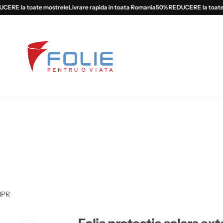
E la toate mostrele
Livrare rapida in toata Romania
50% REDUCERE la toate mo
 HPR