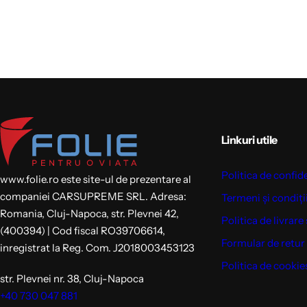
Linkuri utile
Politica de confid
www.folie.ro este site-ul de prezentare al
companiei CARSUPREME SRL. Adresa:
Termeni și condiți
Romania, Cluj-Napoca, str. Plevnei 42,
Politica de livrare 
(400394) | Cod fiscal RO39706614,
Formular de retur
inregistrat la Reg. Com. J2018003453123
Politica de cookie
str. Plevnei nr. 38, Cluj-Napoca
+40 730 047 881