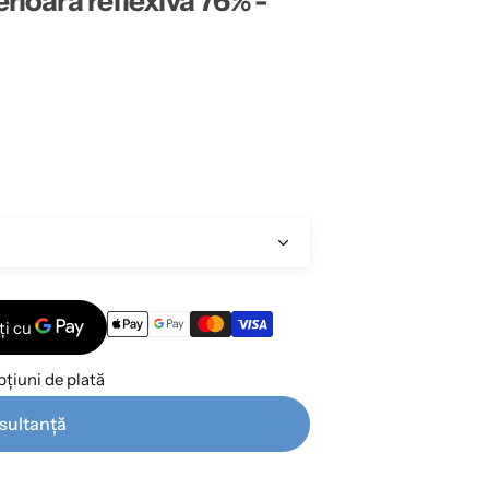
erioara reflexiva 76% -
țiuni de plată
sultanță