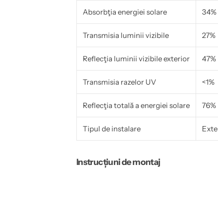
E
5
Absorbţia energiei solare
34%
R
S
H
I
P
E
Transmisia luminii vizibile
27%
R
R
H
P
Reflecţia luminii vizibile exterior
R
47%
Transmisia razelor UV
<1%
Reflecţia totală a energiei solare
76%
Tipul de instalare
Exte
Instrucțiuni de montaj