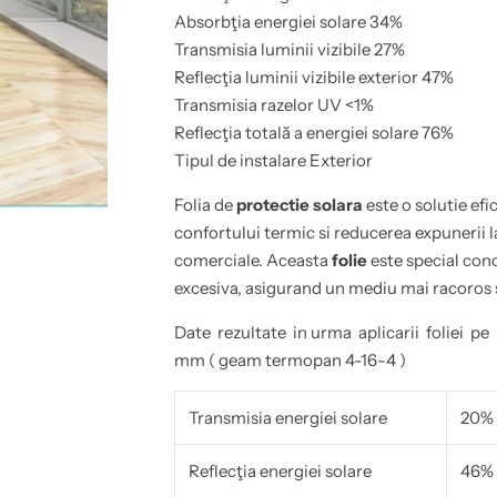
e
a
Absorbţia energiei solare 34%
x
r
t
a
Transmisia luminii vizibile 27%
e
e
Reflecţia luminii vizibile exterior 47%
r
x
i
t
Transmisia razelor UV <1%
o
e
a
r
Reflecţia totală a energiei solare 76%
r
i
Tipul de instalare Exterior
a
o
r
a
e
r
Folia de
protectie solara
este o solutie ef
f
a
l
r
confortului termic si reducerea expunerii la
e
e
comerciale. Aceasta
folie
este special con
x
f
i
l
excesiva, asigurand un mediu mai racoros s
v
e
a
x
7
i
Date rezultate in urma aplicarii foliei 
6
v
mm ( geam termopan 4-16-4 )
%
a
-
7
R
6
H
%
Transmisia energiei solare
20%
E
-
3
R
5
H
Reflecţia energiei solare
46%
S
E
I
3