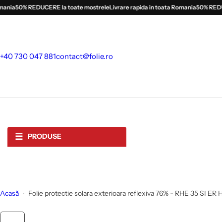
S
ia
50% REDUCERE la toate mostrele
Livrare rapida in toata Romania
50% REDUCER
a
l
t
l
+40 730 047 881
contact@folie.ro
a
c
o
n
ț
i
☰
PRODUSE
n
u
t
Acasă
Folie protectie solara exterioara reflexiva 76% - RHE 35 SI ER