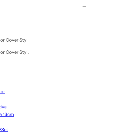
lor Cover Styl
lor Cover Styl.
lor
ziva
ta 13cm
/Set