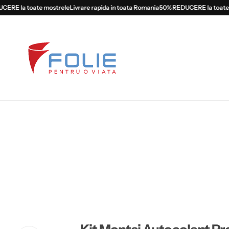
E la toate mostrele
Livrare rapida in toata Romania
50% REDUCERE la toate mo