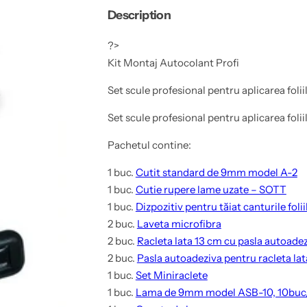
g
i
r
t
u
Description
M
K
o
i
n
t
?>
t
M
Kit Montaj Autocolant Profi
a
o
j
n
A
t
Set scule profesional pentru aplicarea folii
u
a
t
j
o
A
Set scule profesional pentru aplicarea folii
c
u
o
t
Pachetul contine:
l
o
a
c
n
o
1 buc.
Cutit standard de 9mm model A-2
t
l
P
a
1 buc.
Cutie rupere lame uzate – SOTT
r
n
1 buc.
Dizpozitiv pentru tăiat canturile folii
o
t
f
P
2 buc.
Laveta microfibra
i
r
o
2 buc.
Racleta lata 13 cm cu pasla autoade
f
2 buc.
Pasla autoadeziva pentru racleta la
i
1 buc.
Set Miniraclete
1 buc.
Lama de 9mm model ASB-10, 10buc