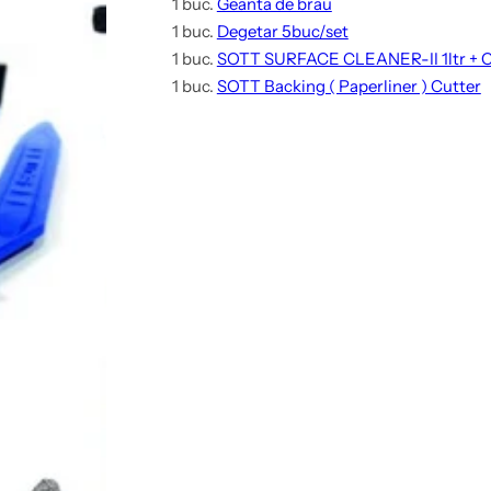
1 buc.
Geanta de brau
1 buc.
Degetar 5buc/set
1 buc.
SOTT SURFACE CLEANER-II 1ltr + Ca
1 buc.
SOTT Backing ( Paperliner ) Cutter