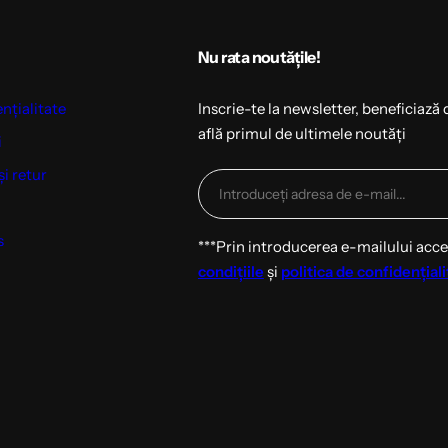
Nu rata noutățile!
ențialitate
Inscrie-te la newsletter, beneficiază 
află primul de ultimele noutăți
i
și retur
s
***Prin introducerea e-mailului acc
condițiile
și
politica de confidențiali