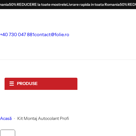
S
nia
50% REDUCERE la toate mostrele
Livrare rapida in toata Romania
50% REDUCER
a
l
t
l
+40 730 047 881
contact@folie.ro
a
c
o
n
ț
i
☰
PRODUSE
n
u
t
Acasă
Kit Montaj Autocolant Profi