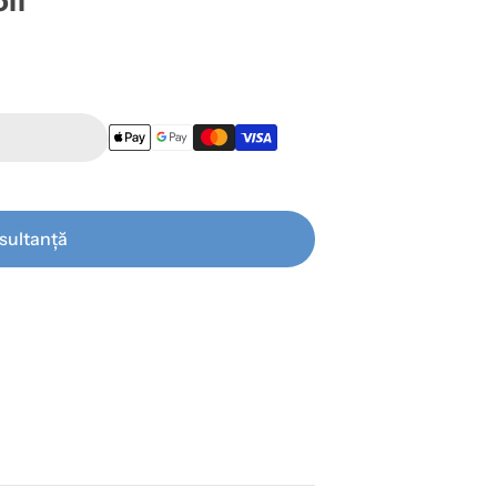
fi
sultanță