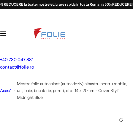
S
REDUCERE la toate mostrele
Livrare rapida in toata Romania
50% REDUCERE la t
a
l
t
l
a
c
o
+40 730 047 881
n
contact@folie.ro
ț
i
Mostra folie autocolant (autoadeziv) albastru pentru mobila,
n
Acasă
usi, baie, bucatarie, pereti, etc., 14 x 20 cm - Cover Styl’
u
Midnight Blue
t