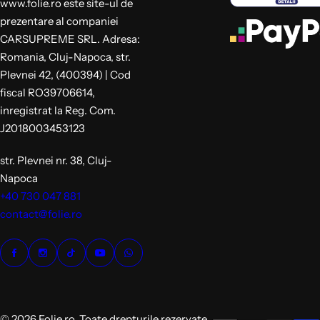
www.folie.ro este site-ul de
prezentare al companiei
CARSUPREME SRL. Adresa:
Romania, Cluj-Napoca, str.
Plevnei 42, (400394) | Cod
fiscal RO39706614,
inregistrat la Reg. Com.
J2018003453123
str. Plevnei nr. 38, Cluj-
Napoca
+40 730 047 881
contact@folie.ro
© 2026 Folie.ro. Toate drepturile rezervate.