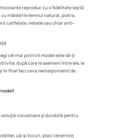
tocolante reproduc cu o fidelitate ieșită
cu măiestrie lemnul natural, piatra,
unt catifelate, netede sau chiar anti-
ață.
egi cel mai potrivit model este să-ți
rivite, după care le asemeni între ele, le
și în final faci ceva nemaipomenit de
 model!
o soluție inovatoare și durabilă pentru
obilier, uși și tocuri, placi ceramice,