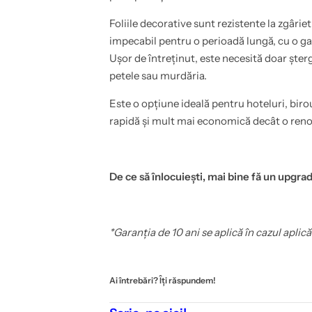
p
i
e
e
Foliile decorative sunt rezistente la zgârie
r
,
e
p
impecabil pentru o perioadă lungă, cu o gar
t
e
i
r
Ușor de întreținut, este necesită doar ște
,
e
petele sau murdăria.
e
t
t
i
c
,
Este o opțiune ideală pentru hoteluri, biro
.
e
,
t
rapidă și mult mai economică decât o ren
1
c
4
.
x
,
2
1
0
4
De ce să înlocuiești, mai bine fă un upgrade
c
x
m
2
-
0
C
c
o
m
*Garanția de 10 ani se aplică în cazul aplică
v
-
e
C
r
o
S
v
t
e
Ai întrebări? Îți răspundem!
y
r
l
S
&
t