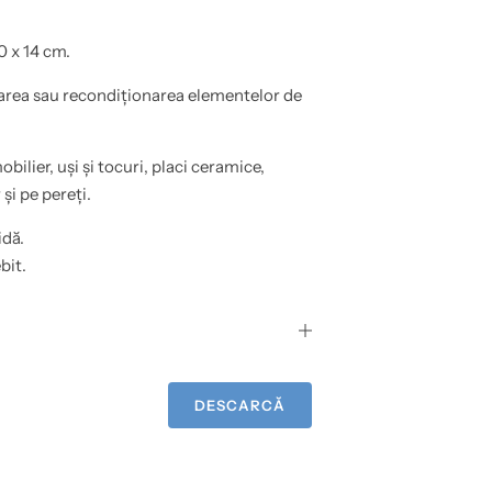
0 x 14 cm.
area sau recondiționarea elementelor de
obilier, uși și tocuri, placi ceramice,
și pe pereți.
idă.
bit.
DESCARCĂ