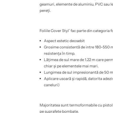
n
a
geamuri, elemente de aluminiu, PVC sau lem
t
p
r
e
pereți.
u
n
m
t
o
r
b
u
i
m
Foliile Cover Styl’ fac parte din categoria f
l
o
a
b
,
i
Aspect estetic deosebit
u
l
s
a
Grosime consistentă de intre 180-550 mi
i
,
rezistența în timp.
,
u
b
s
Lățimea de sul mare de 1.22 m care perm
a
i
i
,
chiar și pe elementele mai mari.
e
b
Lungimea de sul impresionantă de 50 m c
,
a
b
i
Aplicare usoară și rapidă, datorita adezi
u
e
c
,
caneluri)
a
b
t
u
a
c
r
a
i
t
Majoritatea sunt termoformabile cu pistol 
e
a
,
r
pe suprafețe bombate.