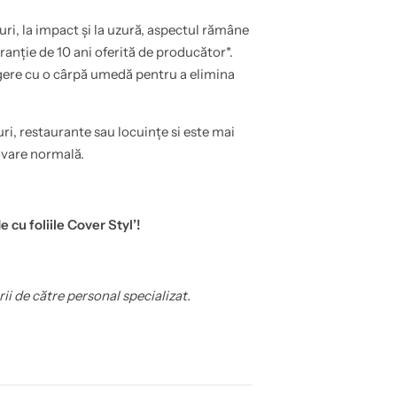
turi, la impact și la uzură, aspectul rămâne
anție de 10 ani oferită de producător*.
rgere cu o cârpă umedă pentru a elimina
uri, restaurante sau locuințe si este mai
ovare normală.
 cu foliile Cover Styl’!
rii de către personal specializat.