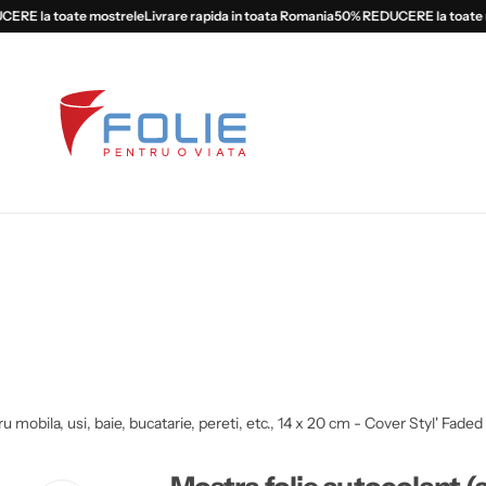
 la toate mostrele
Livrare rapida in toata Romania
50% REDUCERE la toate mos
u mobila, usi, baie, bucatarie, pereti, etc., 14 x 20 cm - Cover Styl' Fade