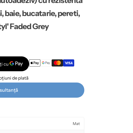
autoadeziv) cu rezistenta
, baie, bucatarie, pereti,
tyl' Faded Grey
țiuni de plată
sultanță
Mat