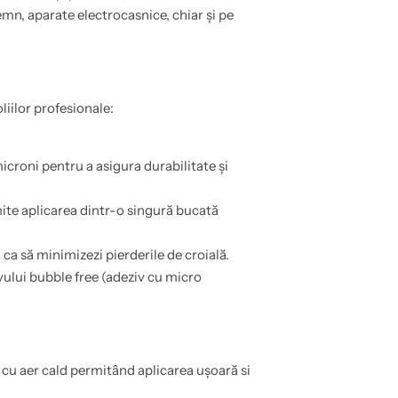
n, aparate electrocasnice, chiar și pe
oliilor profesionale:
croni pentru a asigura durabilitate și
ite aplicarea dintr-o singură bucată
a să minimizezi pierderile de croială.
vului bubble free (adeziv cu micro
cu aer cald permitând aplicarea ușoară si