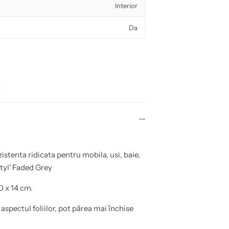
Interior
Da
t
istenta ridicata pentru mobila, usi, baie,
Styl' Faded Grey
0 x 14 cm.
 aspectul foliilor, pot părea mai închise