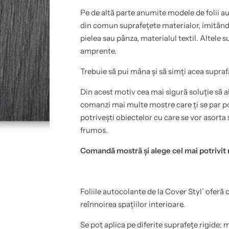
o
a
a
u
Pe de altă parte anumite modele de folii au
d
t
e
o
din comun suprafețete materialor, imitând 
z
a
pielea sau pânza, materialul textil. Altele s
i
d
v
e
amprente.
)
z
c
i
u
v
Trebuie să pui mâna și să simți acea supraf
r
)
e
c
Din acest motiv cea mai sigură soluție să al
z
u
i
r
comanzi mai multe mostre care ți se par pot
s
e
t
z
potrivești obiectelor cu care se vor asorta 
e
i
frumos.
n
s
t
t
a
e
Comandă mostră și alege cel mai potrivit
r
n
i
t
d
a
i
r
c
i
Foliile autocolante de la Cover Styl’ oferă 
a
d
t
i
reînnoirea spațiilor interioare.
a
c
p
a
e
t
Se pot aplica pe diferite suprafețe rigide: m