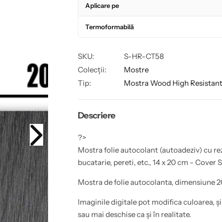
â
r
Aplicare pe
y
a
f
p
n
e
o
e
Termoformabilă
r
n
M
t
z
g
o
r
s
u
SKU:
S-HR-CT58
t
M
a
r
o
Colecții:
Mostre
a
s
f
t
Tip:
Mostra Wood High Resistan
r
o
r
l
a
i
f
e
e
o
Descriere
a
l
u
i
t
e
?>
o
a
c
u
Mostra folie autocolant (autoadeziv) cu rez
o
t
bucatarie, pereti, etc., 14 x 20 cm - Cover 
l
o
a
c
n
o
Mostra de folie autocolanta, dimensiune 2
t
l
(
a
a
n
Imaginile digitale pot modifica culoarea, și
u
t
sau mai deschise ca și în realitate.
t
(