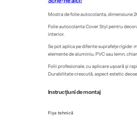
Scrie-ne aici!
#
y
3
l
9
&
Mostra de folie autocolanta, dimensiune 2
;
#
F
3
a
9
Folie autocolanta Cover Styl pentru decor
d
;
interior.
e
F
d
a
G
d
Se pot aplica pe diferite suprafețe rigide: m
r
e
e
d
elemente de aluminiu, PVC sau lemn, chiar 
y
G
r
Folii profesionale, cu aplicare ușoară și rap
e
y
Durabilitate crescută, aspect estetic deose
Instrucțiuni de montaj
Fișa tehnică