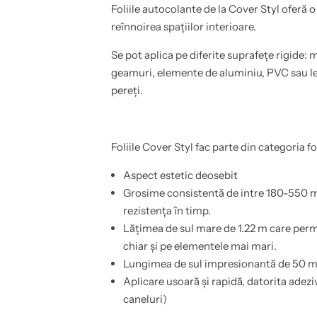
l
o
Foliile autocolante de la Cover Styl oferă o
a
b
,
i
reînnoirea spațiilor interioare.
u
l
s
a
Se pot aplica pe diferite suprafețe rigide: m
i
,
,
u
geamuri, elemente de aluminiu, PVC sau lem
b
s
a
i
pereți.
i
,
e
b
,
a
b
i
u
e
Foliile Cover Styl fac parte din categoria fo
c
,
a
b
t
u
Aspect estetic deosebit
a
c
Grosime consistentă de intre 180-550 mi
r
a
i
t
rezistența în timp.
e
a
,
r
Lățimea de sul mare de 1.22 m care perm
p
i
chiar și pe elementele mai mari.
e
e
r
,
Lungimea de sul impresionantă de 50 m c
e
p
t
e
Aplicare usoară și rapidă, datorita adezi
i
r
caneluri)
,
e
e
t