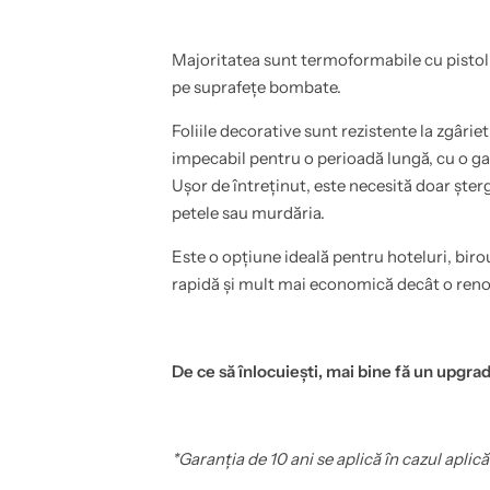
t
i
c
,
.
e
,
t
Majoritatea sunt termoformabile cu pistol 
1
c
pe suprafețe bombate.
4
.
x
,
2
1
Foliile decorative sunt rezistente la zgârie
0
4
c
x
impecabil pentru o perioadă lungă, cu o gar
m
2
Ușor de întreținut, este necesită doar ște
-
0
C
c
petele sau murdăria.
o
m
v
-
e
C
Este o opțiune ideală pentru hoteluri, biro
r
o
rapidă și mult mai economică decât o ren
S
v
t
e
y
r
l
S
’
t
A
y
De ce să înlocuiești, mai bine fă un upgrad
l
l
m
’
o
A
n
l
d
m
*Garanția de 10 ani se aplică în cazul aplică
O
o
a
n