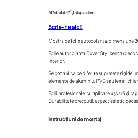
k
d
O
a
Ai întrebări? Îți răspundem!
k
Scrie-ne aici!
Mostra de folie autocolanta, dimensiune 2
Folie autocolanta Cover Styl pentru decor
interior.
Se pot aplica pe diferite suprafețe rigide: m
elemente de aluminiu, PVC sau lemn, chiar 
Folii profesionale, cu aplicare ușoară și rap
Durabilitate crescută, aspect estetic deose
Instrucțiuni de montaj