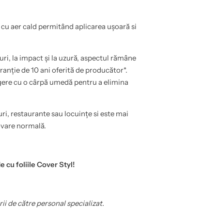
cu aer cald permitând aplicarea ușoară si
turi, la impact și la uzură, aspectul rămâne
anție de 10 ani oferită de producător*.
rgere cu o cârpă umedă pentru a elimina
uri, restaurante sau locuințe si este mai
ovare normală.
e cu foliile Cover Styl!
rii de către personal specializat.