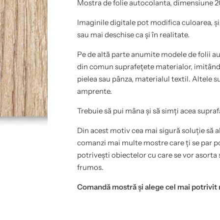
o
a
Mostra de folie autocolanta, dimensiune 2
a
u
d
t
Imaginile digitale pot modifica culoarea, și
e
o
z
a
sau mai deschise ca și în realitate.
i
d
v
e
)
z
Pe de altă parte anumite modele de folii au
i
i
din comun suprafețete materialor, imitând 
m
v
i
)
pielea sau pânza, materialul textil. Altele s
t
i
a
m
amprente.
t
i
i
t
Trebuie să pui mâna și să simți acea supraf
e
a
l
t
e
i
Din acest motiv cea mai sigură soluție să al
m
e
n
l
comanzi mai multe mostre care ți se par pot
p
e
potrivești obiectelor cu care se vor asorta 
e
m
n
n
frumos.
t
p
r
e
u
n
Comandă mostră și alege cel mai potrivit
m
t
o
r
b
u
i
m