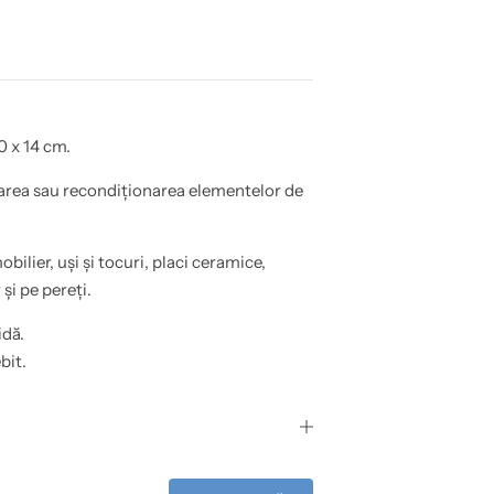
0 x 14 cm.
area sau recondiționarea elementelor de
obilier, uși și tocuri, placi ceramice,
și pe pereți.
idă.
bit.