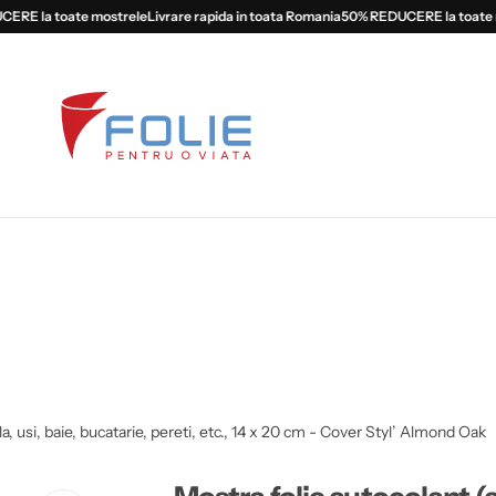
 la toate mostrele
Livrare rapida in toata Romania
50% REDUCERE la toate mos
, usi, baie, bucatarie, pereti, etc., 14 x 20 cm - Cover Styl’ Almond Oak