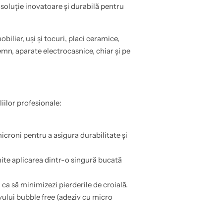
 soluție inovatoare și durabilă pentru
obilier, uși și tocuri, placi ceramice,
n, aparate electrocasnice, chiar și pe
liilor profesionale:
croni pentru a asigura durabilitate și
ite aplicarea dintr-o singură bucată
a să minimizezi pierderile de croială.
vului bubble free (adeziv cu micro