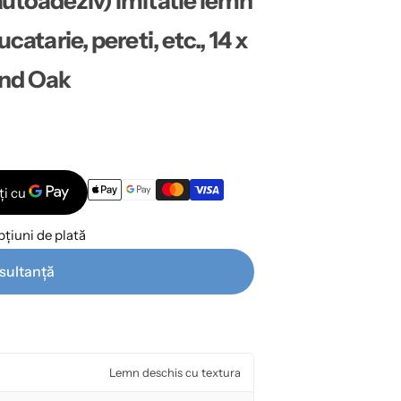
autoadeziv) imitatie lemn
catarie, pereti, etc., 14 x
ond Oak
țiuni de plată
sultanță
Lemn deschis cu textura