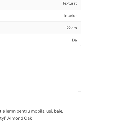
Texturat
Interior
122 cm
Da
ie lemn pentru mobila, usi, baie,
 Styl’ Almond Oak