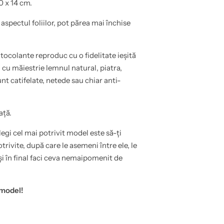
0 x 14 cm.
 aspectul foliilor, pot părea mai închise
tocolante reproduc cu o fidelitate ieșită
cu măiestrie lemnul natural, piatra,
unt catifelate, netede sau chiar anti-
ață.
egi cel mai potrivit model este să-ți
rivite, după care le asemeni între ele, le
și în final faci ceva nemaipomenit de
 model!