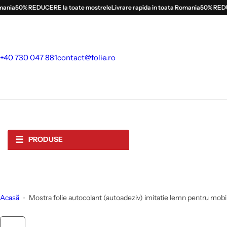
S
ia
50% REDUCERE la toate mostrele
Livrare rapida in toata Romania
50% REDUCER
a
l
t
l
+40 730 047 881
contact@folie.ro
a
c
o
n
ț
i
☰
PRODUSE
n
u
t
Acasă
Mostra folie autocolant (autoadeziv) imitatie lemn pentru mobila