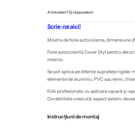
e
e
a
y
k
T
Ai întrebări? Îți răspundem!
e
a
k
Scrie-ne aici!
Mostra de folie autocolanta, dimensiune 2
Folie autocolanta Cover Styl pentru decor
interior.
Se pot aplica pe diferite suprafețe rigide: m
elemente de aluminiu, PVC sau lemn, chiar 
Folii profesionale, cu aplicare ușoară și rap
Durabilitate crescută, aspect estetic deose
Instrucțiuni de montaj