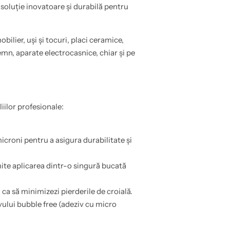
 soluție inovatoare și durabilă pentru
obilier, uși și tocuri, placi ceramice,
n, aparate electrocasnice, chiar și pe
liilor profesionale:
croni pentru a asigura durabilitate și
ite aplicarea dintr-o singură bucată
a să minimizezi pierderile de croială.
vului bubble free (adeziv cu micro