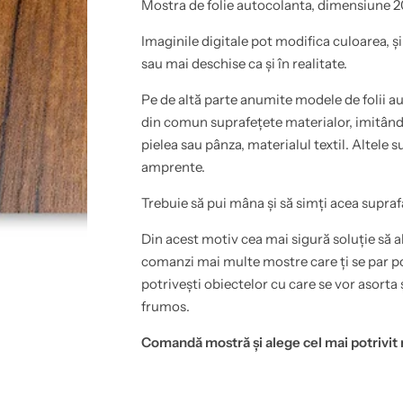
o
a
Mostra de folie autocolanta, dimensiune 2
a
u
d
t
Imaginile digitale pot modifica culoarea, și
e
o
z
a
sau mai deschise ca și în realitate.
i
d
v
e
)
z
Pe de altă parte anumite modele de folii au
i
i
din comun suprafețete materialor, imitând 
m
v
i
)
pielea sau pânza, materialul textil. Altele s
t
i
a
m
amprente.
t
i
i
t
Trebuie să pui mâna și să simți acea supraf
e
a
l
t
e
i
Din acest motiv cea mai sigură soluție să al
m
e
n
l
comanzi mai multe mostre care ți se par pot
p
e
potrivești obiectelor cu care se vor asorta 
e
m
n
n
frumos.
t
p
r
e
u
n
Comandă mostră și alege cel mai potrivit
m
t
o
r
b
u
i
m