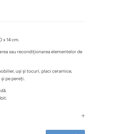
0 x 14 cm.
area sau recondiționarea elementelor de
obilier, uși și tocuri, placi ceramice,
și pe pereți.
idă.
bit.