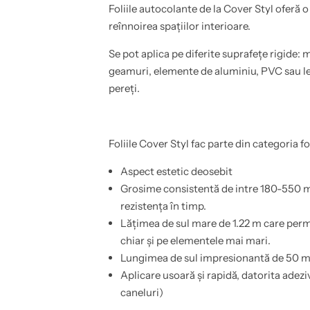
l
o
Foliile autocolante de la Cover Styl oferă o
a
b
,
i
reînnoirea spațiilor interioare.
u
l
s
a
Se pot aplica pe diferite suprafețe rigide: m
i
,
,
u
geamuri, elemente de aluminiu, PVC sau lem
b
s
a
i
pereți.
i
,
e
b
,
a
b
i
u
e
Foliile Cover Styl fac parte din categoria fo
c
,
a
b
t
u
Aspect estetic deosebit
a
c
Grosime consistentă de intre 180-550 mi
r
a
i
t
rezistența în timp.
e
a
,
r
Lățimea de sul mare de 1.22 m care perm
p
i
chiar și pe elementele mai mari.
e
e
r
,
Lungimea de sul impresionantă de 50 m c
e
p
t
e
Aplicare usoară și rapidă, datorita adezi
i
r
caneluri)
,
e
e
t