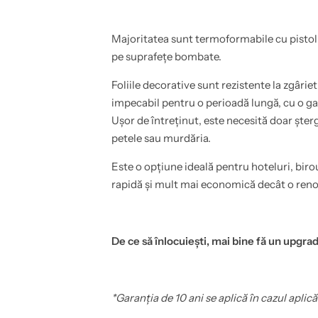
t
i
c
,
.
e
,
t
Majoritatea sunt termoformabile cu pistol 
1
c
pe suprafețe bombate.
4
.
x
,
2
1
Foliile decorative sunt rezistente la zgârie
0
4
c
x
impecabil pentru o perioadă lungă, cu o gar
m
2
Ușor de întreținut, este necesită doar ște
-
0
C
c
petele sau murdăria.
o
m
v
-
e
C
Este o opțiune ideală pentru hoteluri, biro
r
o
rapidă și mult mai economică decât o ren
S
v
t
e
y
r
l
S
’
t
O
y
De ce să înlocuiești, mai bine fă un upgrad
r
l
a
’
n
O
g
r
e
a
*Garanția de 10 ani se aplică în cazul aplică
y
n
T
g