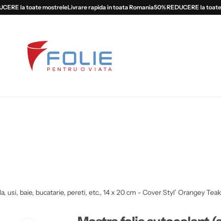
E la toate mostrele
Livrare rapida in toata Romania
50% REDUCERE la toate mos
, usi, baie, bucatarie, pereti, etc., 14 x 20 cm - Cover Styl’ Orangey Teak