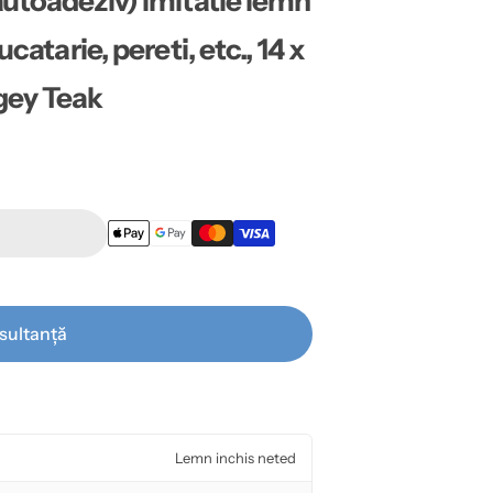
autoadeziv) imitatie lemn
catarie, pereti, etc., 14 x
gey Teak
sultanță
Lemn inchis neted