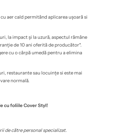
cu aer cald permitând aplicarea ușoară si
turi, la impact și la uzură, aspectul rămâne
anție de 10 ani oferită de producător*.
rgere cu o cârpă umedă pentru a elimina
uri, restaurante sau locuințe si este mai
ovare normală.
e cu foliile Cover Styl!
rii de către personal specializat.