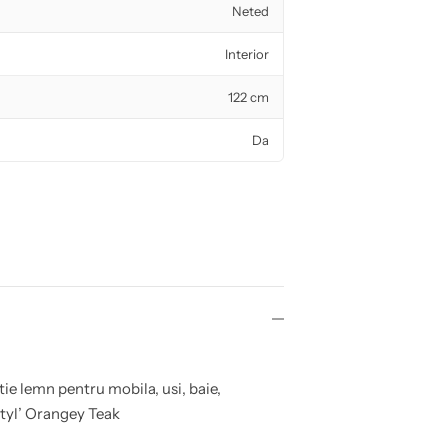
Neted
Interior
122 cm
Da
ie lemn pentru mobila, usi, baie,
 Styl’ Orangey Teak