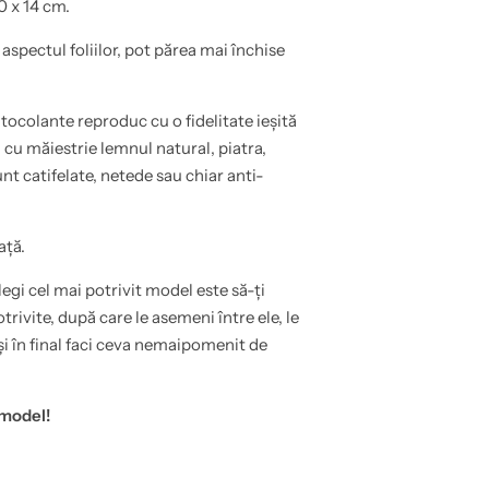
0 x 14 cm.
 aspectul foliilor, pot părea mai închise
tocolante reproduc cu o fidelitate ieșită
cu măiestrie lemnul natural, piatra,
unt catifelate, netede sau chiar anti-
ață.
egi cel mai potrivit model este să-ți
rivite, după care le asemeni între ele, le
și în final faci ceva nemaipomenit de
 model!