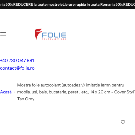
S
a
50% REDUCERE la toate mostrele
Livrare rapida in toata Romania
50% REDUCERE
a
l
t
l
a
c
o
+40 730 047 881
n
contact@folie.ro
ț
i
Mostra folie autocolant (autoadeziv) imitatie lemn pentru
n
Acasă
mobila, usi, baie, bucatarie, pereti, etc., 14 x 20 cm - Cover Styl’
u
Tan Grey
t