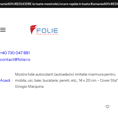
S
nia
50% REDUCERE la toate mostrele
Livrare rapida in toata Romania
50% REDUCER
a
l
t
l
a
c
o
+40 730 047 881
n
contact@folie.ro
ț
i
Mostra folie autocolant (autoadeziv) imitatie marmura pentru
n
Acasă
mobila, usi, baie, bucatarie, pereti, etc., 14 x 20 cm - Cover Styl’
u
Griogio Marquina
t