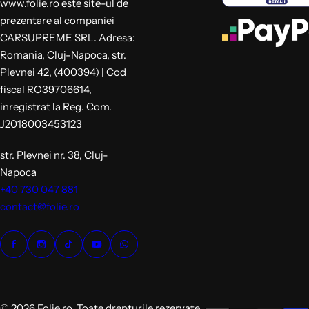
www.folie.ro este site-ul de
prezentare al companiei
CARSUPREME SRL. Adresa:
Romania, Cluj-Napoca, str.
Plevnei 42, (400394) | Cod
fiscal RO39706614,
inregistrat la Reg. Com.
J2018003453123
str. Plevnei nr. 38, Cluj-
Napoca
+40 730 047 881
contact@folie.ro
© 2026 Folie.ro. Toate drepturile rezervate.