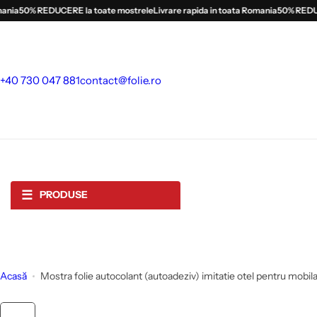
S
a
50% REDUCERE la toate mostrele
Livrare rapida in toata Romania
50% REDUCERE
a
l
t
l
+40 730 047 881
contact@folie.ro
a
c
o
n
ț
i
☰
PRODUSE
n
u
t
Acasă
Mostra folie autocolant (autoadeziv) imitatie otel pentru mobila, 