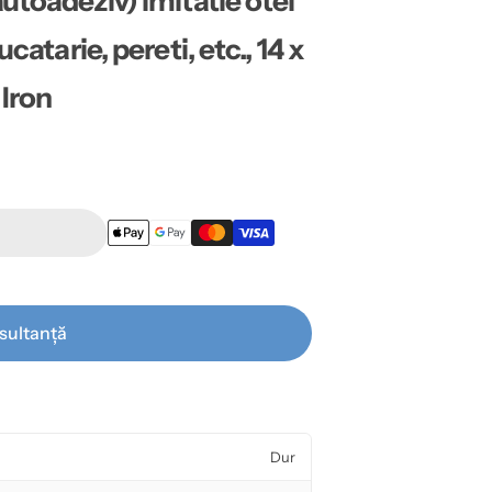
utoadeziv) imitatie otel
catarie, pereti, etc., 14 x
 Iron
sultanță
Dur