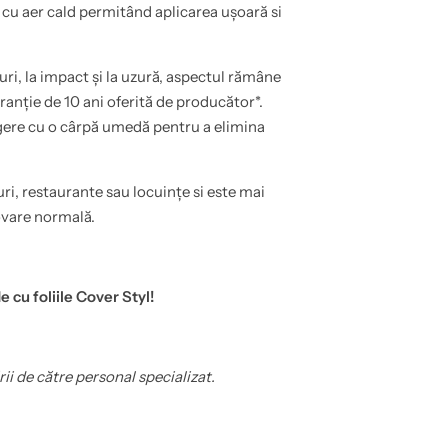
cu aer cald permitând aplicarea ușoară si
turi, la impact și la uzură, aspectul rămâne
anție de 10 ani oferită de producător*.
rgere cu o cârpă umedă pentru a elimina
uri, restaurante sau locuințe si este mai
ovare normală.
e cu foliile Cover Styl!
rii de către personal specializat.