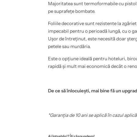
t
i
Majoritatea sunt termoformabile cu pistol 
c
,
pe suprafețe bombate.
.
e
,
t
1
c
Foliile decorative sunt rezistente la zgârie
4
.
x
,
impecabil pentru o perioadă lungă, cu o gar
2
1
Ușor de întreținut, este necesită doar ște
0
4
c
x
petele sau murdăria.
m
2
-
0
C
c
Este o opțiune ideală pentru hoteluri, biro
o
m
rapidă și mult mai economică decât o ren
v
-
e
C
r
o
S
v
t
e
y
r
De ce să înlocuiești, mai bine fă un upgrad
l
S
’
t
B
y
l
l
a
’
*Garanția de 10 ani se aplică în cazul aplică
c
B
k
l
I
a
r
c
o
k
Ai întrebări? Îți răspundem!