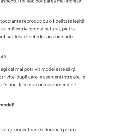
 aspectul foliilor, pot părea mai închise
tocolante reproduc cu o fidelitate ieșită
cu măiestrie lemnul natural, piatra,
unt catifelate, netede sau chiar anti-
ață.
egi cel mai potrivit model este să-ți
rivite, după care le asemeni între ele, le
și în final faci ceva nemaipomenit de
 model!
 soluție inovatoare și durabilă pentru