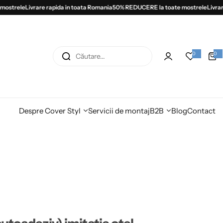
trele
Livrare rapida in toata Romania
50% REDUCERE la toate mostrele
Livrare r
C
0
0
0
a
ă
r
t
i
u
c
o
t
l
e
a
Despre Cover Styl
Servicii de montaj
B2B
Blog
Contact
r
e
.
.
.