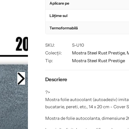
â
r
Aplicare pe
y
a
f
p
n
e
o
e
Lățime sul
r
n
M
t
z
g
o
r
Termoformabilă
s
u
t
M
a
r
o
a
s
SKU:
S-U10
f
t
r
o
r
Colecții:
Mostra Steel Rust Prestige,
l
a
Tip:
Mostra Steel Rust Prestige
i
f
e
e
o
a
l
u
i
t
e
Descriere
o
a
c
u
o
t
?>
l
o
Mostra folie autocolant (autoadeziv) imitat
a
c
n
o
bucatarie, pereti, etc., 14 x 20 cm - Cover S
t
l
(
a
a
n
Mostra de folie autocolanta, dimensiune 2
u
t
t
(