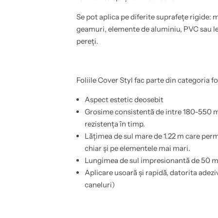
l
o
a
b
Se pot aplica pe diferite suprafețe rigide: m
,
i
u
l
geamuri, elemente de aluminiu, PVC sau lem
s
a
i
,
pereți.
,
u
b
s
a
i
i
,
e
b
Foliile Cover Styl fac parte din categoria fo
,
a
b
i
u
e
Aspect estetic deosebit
c
,
Grosime consistentă de intre 180-550 mi
a
b
t
u
rezistența în timp.
a
c
r
a
Lățimea de sul mare de 1.22 m care perm
i
t
chiar și pe elementele mai mari.
e
a
,
r
Lungimea de sul impresionantă de 50 m c
p
i
e
e
Aplicare usoară și rapidă, datorita adezi
r
,
caneluri)
e
p
t
e
i
r
,
e
e
t