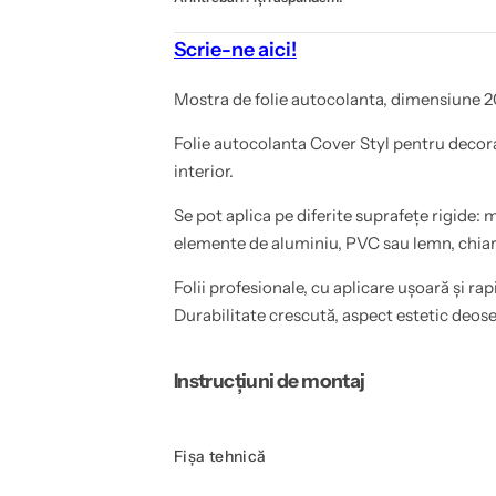
n
I
r
o
Scrie-ne aici!
n
Mostra de folie autocolanta, dimensiune 2
Folie autocolanta Cover Styl pentru decor
interior.
Se pot aplica pe diferite suprafețe rigide: m
elemente de aluminiu, PVC sau lemn, chiar 
Folii profesionale, cu aplicare ușoară și rap
Durabilitate crescută, aspect estetic deose
Instrucțiuni de montaj
Fișa tehnică