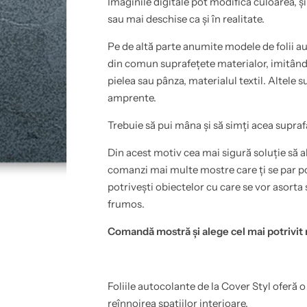
Imaginile digitale pot modifica culoarea, și
o
a
a
u
sau mai deschise ca și în realitate.
d
t
e
o
z
a
Pe de altă parte anumite modele de folii au
i
d
din comun suprafețete materialor, imitând 
v
e
)
z
pielea sau pânza, materialul textil. Altele s
i
i
m
v
amprente.
i
)
t
i
Trebuie să pui mâna și să simți acea supraf
a
m
t
i
i
t
Din acest motiv cea mai sigură soluție să al
e
a
o
t
comanzi mai multe mostre care ți se par pot
t
i
potrivești obiectelor cu care se vor asorta 
e
e
l
o
frumos.
p
t
e
e
n
l
Comandă mostră și alege cel mai potrivit
t
p
r
e
u
n
m
t
o
r
Foliile autocolante de la Cover Styl oferă o
b
u
i
m
reînnoirea spațiilor interioare.