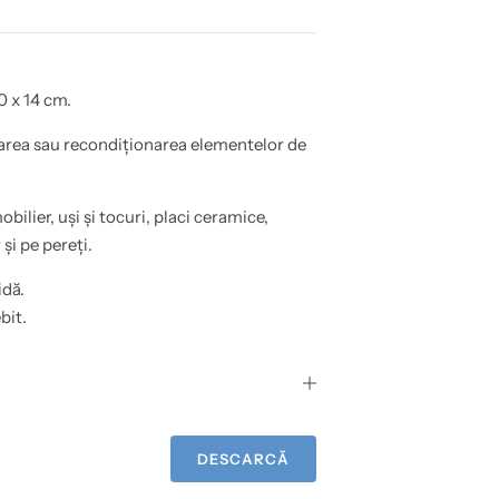
0 x 14 cm.
area sau recondiționarea elementelor de
obilier, uși și tocuri, placi ceramice,
și pe pereți.
idă.
bit.
DESCARCĂ