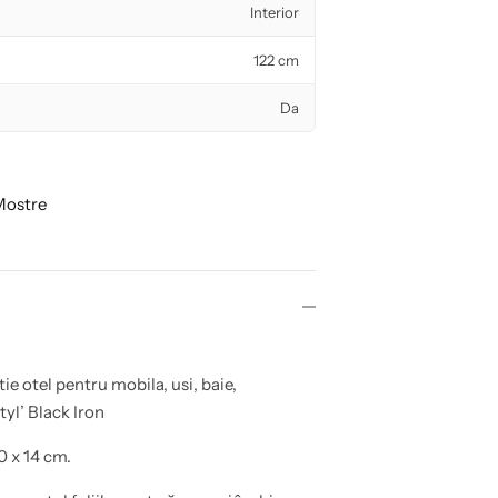
Interior
122 cm
Da
Mostre
ie otel pentru mobila, usi, baie,
tyl’ Black Iron
0 x 14 cm.