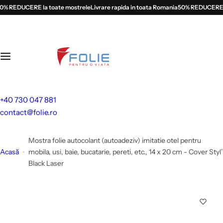
S
 REDUCERE la toate mostrele
Livrare rapida in toata Romania
50% REDUCERE la 
a
l
t
l
a
c
o
+40 730 047 881
n
contact@folie.ro
ț
i
Mostra folie autocolant (autoadeziv) imitatie otel pentru
n
Acasă
mobila, usi, baie, bucatarie, pereti, etc., 14 x 20 cm - Cover Styl’
u
Black Laser
t