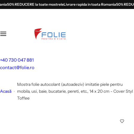
S
ia
50% REDUCERE la toate mostrele
Livrare rapida in toata Romania
50% REDUCER
a
l
t
l
a
c
o
+40 730 047 881
n
contact@folie.ro
ț
i
Mostra folie autocolant (autoadeziv) imitatie piele pentru
n
Acasă
mobila, usi, baie, bucatarie, pereti, etc., 14 x 20 cm - Cover Styl
u
Toffee
t