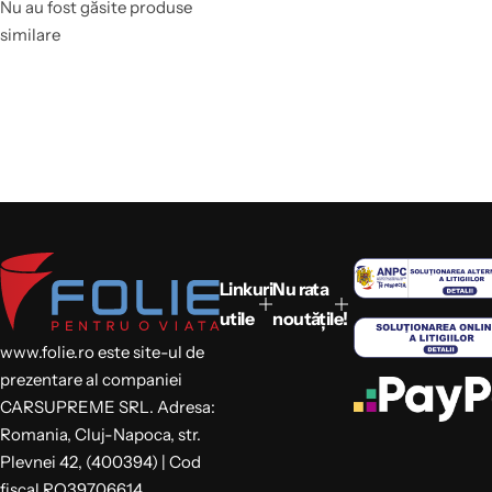
Nu au fost găsite produse
similare
Linkuri
Nu rata
utile
noutățile!
www.folie.ro este site-ul de
prezentare al companiei
CARSUPREME SRL. Adresa:
Romania, Cluj-Napoca, str.
Plevnei 42, (400394) | Cod
fiscal RO39706614,