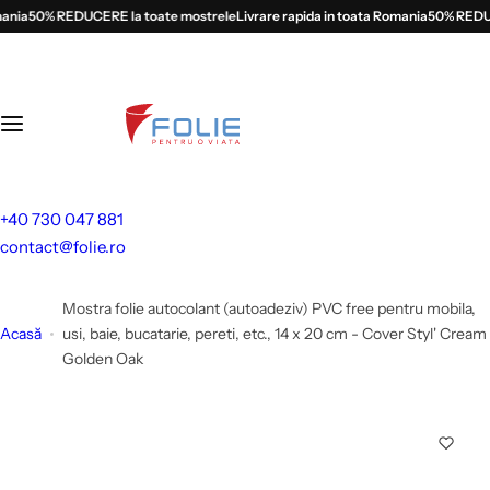
S
ia
50% REDUCERE la toate mostrele
Livrare rapida in toata Romania
50% REDUCER
a
l
t
l
a
c
o
+40 730 047 881
n
contact@folie.ro
ț
i
Mostra folie autocolant (autoadeziv) PVC free pentru mobila,
n
Acasă
usi, baie, bucatarie, pereti, etc., 14 x 20 cm - Cover Styl' Cream
u
Golden Oak
t