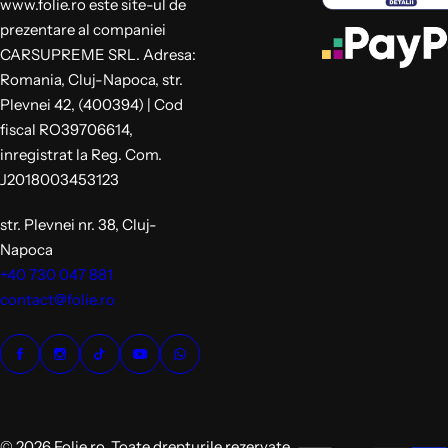
www.folie.ro este site-ul de
prezentare al companiei
CARSUPREME SRL. Adresa:
Romania, Cluj-Napoca, str.
Plevnei 42, (400394) | Cod
fiscal RO39706614,
inregistrat la Reg. Com.
J2018003453123
str. Plevnei nr. 38, Cluj-
Napoca
+40 730 047 881
contact@folie.ro
© 2026 Folie.ro. Toate drepturile rezervate.