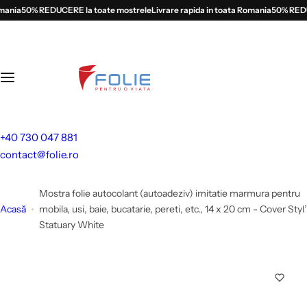
S
nia
50% REDUCERE la toate mostrele
Livrare rapida in toata Romania
50% REDUCE
a
l
t
l
a
c
o
+40 730 047 881
n
contact@folie.ro
ț
i
Mostra folie autocolant (autoadeziv) imitatie marmura pentru
n
Acasă
mobila, usi, baie, bucatarie, pereti, etc., 14 x 20 cm - Cover Styl’
u
Statuary White
t